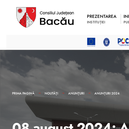
PREZENTAREA
IN
INSTITUȚIEI
PU
PRIMA PAGINĂ
NOUTĂȚI
ANUNȚURI
ANUNȚURI 2024
08 august 2024: Anu