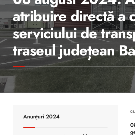
atribuire directă a 
serviciului de tran
traseul județean Ba
08
Anunțuri 2024
0
ge