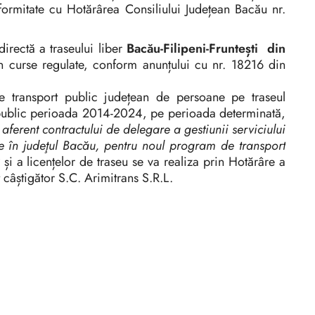
rmitate cu Hotărârea Consiliului Județean Bacău nr.
directă a traseului liber
Bacău-Filipeni-Fruntești din
 curse regulate, conform anunțului cu nr. 18216 din
de transport public județean de persoane pe traseul
t public perioada 2014-2024, pe perioada determinată,
i aferent contractului de delegare a gestiunii serviciului
e în judeţul Bacău, pentru noul program de transport
și a licențelor de traseu se va realiza prin Hotărâre a
câștigător S.C. Arimitrans S.R.L.