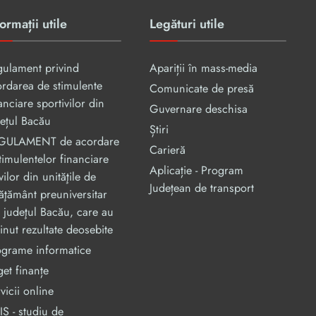
ormații utile
Legături utile
gulament privind
Apariții în mass-media
rdarea de stimulente
Comunicate de presă
anciare sportivilor din
Guvernare deschisa
ețul Bacău
Știri
GULAMENT de acordare
Carieră
timulentelor financiare
Aplicație - Program
vilor din unităţile de
Județean de transport
ăţământ preuniversitar
 judeţul Bacău, care au
inut rezultate deosebite
ograme informatice
et finanțe
vicii online
S - studiu de