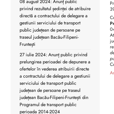
08 august 2024: Anunț public
Pr
privind rezultatul ședinței de atribuire
3
directă a contractului de delegare a
Co
gestiunii serviciului de transport
P
04
public județean de persoane pe
At
traseul județean Bacău-Filipeni-
ju
Fruntești
re
de
27 iulie 2024: Anunț public privind
pu
prelungirea perioadei de depunere a
Co
ofertelor în vederea atribuirii directe
An
a contractului de delegare a gestiunii
serviciului de transport public
județean de persoane pe traseul
județean Bacău-Filipeni-Fruntești din
Programul de transport public
perioada 2014-2024