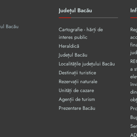
Județul Bacău
Inf
țul Bacău
Cartografie - hărți de
Re
interes public
aco
fin
Heraldică
jud
Județul Bacău
RE
Localitățile județului Bacău
a s
Destinații turistice
ele
Rezervaţii naturale
înv
Unități de cazare
din
Agenții de turism
obț
Prezentare Bacău
Pr
Bug
Ser
ADI