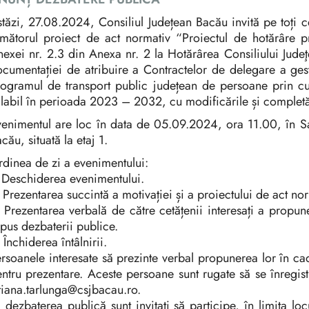
tăzi, 27.08.2024, Consiliul Județean Bacău invită pe toți ce
mătorul proiect de act normativ “Proiectul de hotărâre p
exei nr. 2.3 din Anexa nr. 2 la Hotărârea Consiliului Jud
cumentației de atribuire a Contractelor de delegare a gest
ogramul de transport public județean de persoane prin curse
labil în perioada 2023 – 2032, cu modificările și completăr
enimentul are loc în data de 05.09.2024, ora 11.00, în Sala
cău, situată la etaj 1.
dinea de zi a evenimentului:
 Deschiderea evenimentului.
 Prezentarea succintă a motivației și a proiectului de act no
 Prezentarea verbală de către cetățenii interesați a propun
pus dezbaterii publice.
 Închiderea întâlnirii.
rsoanele interesate să prezinte verbal propunerea lor în ca
ntru prezentare. Aceste persoane sunt rugate să se înregis
tiana.tarlunga@csjbacau.ro.
 dezbaterea publică sunt invitați să participe, în limita locu