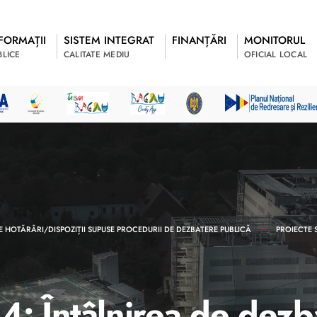
FORMAȚII
SISTEM INTEGRAT
FINANȚĂRI
MONITORUL
BLICE
CALITATE MEDIU
OFICIAL LOCAL
E HOTĂRÂRI/DISPOZIȚII SUPUSE PROCEDURII DE DEZBATERE PUBLICĂ
PROIECTE 
: Întâlnirea de dezb