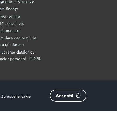
ograme informatice
et finanțe
vicii online
S - studiu de
ndamentare
mulare declarații de
re și interese
lucrarea datelor cu
acter personal - GDPR
an, prin Programul Operational Capacitate Administrativa 2014-2020.
odMySmis/Sipoca: 128880/652;
www.fonduri-ue.ro
,
www.poca.ro
Acceptă
ătăţi experienţa de
nu reprezintă în mod obligatoriu poziția oficială a Uniunii Europene.
și coerenței informațiilor prezentate revine inițiatorilor site-ului web.