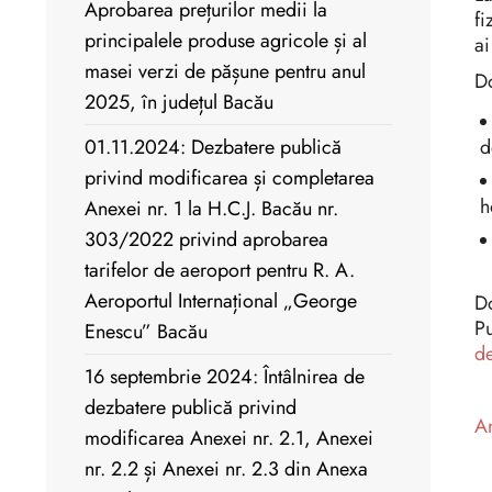
Aprobarea prețurilor medii la
fi
principalele produse agricole și al
ai
masei verzi de pășune pentru anul
Do
2025, în județul Bacău
01.11.2024: Dezbatere publică
d
privind modificarea și completarea
h
Anexei nr. 1 la H.C.J. Bacău nr.
303/2022 privind aprobarea
tarifelor de aeroport pentru R. A.
Aeroportul Internațional „George
Do
P
Enescu” Bacău
de
16 septembrie 2024: Întâlnirea de
dezbatere publică privind
An
modificarea Anexei nr. 2.1, Anexei
nr. 2.2 și Anexei nr. 2.3 din Anexa