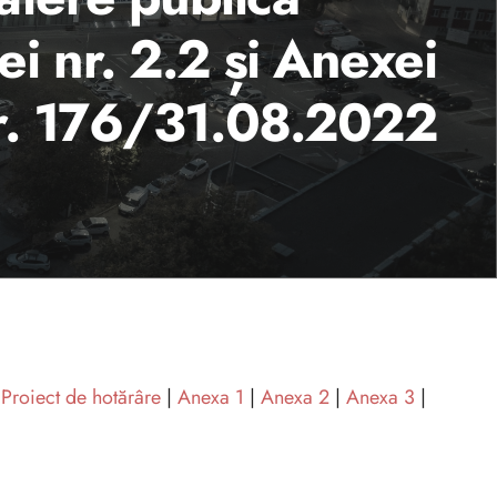
i nr. 2.2 și Anexei
 nr. 176/31.08.2022
|
Proiect de hotărâre
|
Anexa 1
|
Anexa 2
|
Anexa 3
|