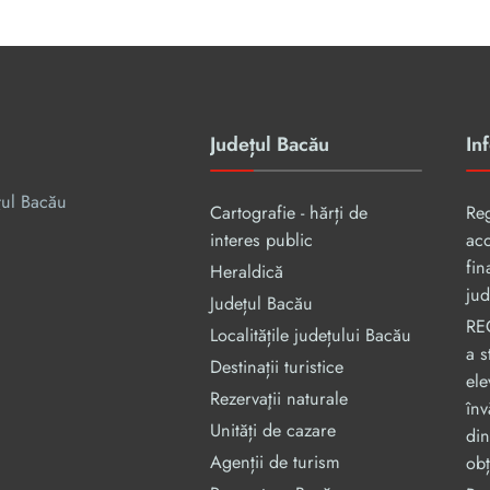
Județul Bacău
Inf
țul Bacău
Cartografie - hărți de
Re
interes public
aco
fin
Heraldică
jud
Județul Bacău
RE
Localitățile județului Bacău
a s
Destinații turistice
ele
Rezervaţii naturale
înv
Unități de cazare
din
Agenții de turism
obț