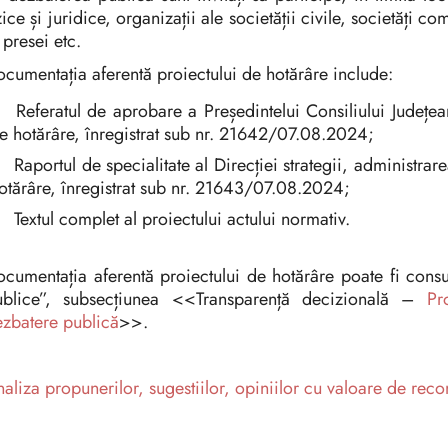
zice și juridice, organizații ale societății civile, societăți co
 presei etc.
cumentația aferentă proiectului de hotărâre include:
Referatul de aprobare a Președintelui Consiliului Județea
e hotărâre, înregistrat sub nr. 21642/07.08.2024;
Raportul de specialitate al Direcției strategii, administrare
otărâre, înregistrat sub nr. 21643/07.08.2024;
Textul complet al proiectului actului normativ.
cumentația aferentă proiectului de hotărâre poate fi consul
ublice”, subsecțiunea <<Transparență decizională –
Pr
zbatere publică
>>.
aliza propunerilor, sugestiilor, opiniilor cu valoare de rec