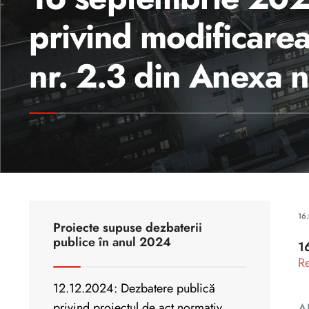
privind modificarea
nr. 2.3 din Anexa 
16
Proiecte supuse dezbaterii
publice în anul 2024
1
Re
12.12.2024: Dezbatere publică
privind proiectul de act normativ
A