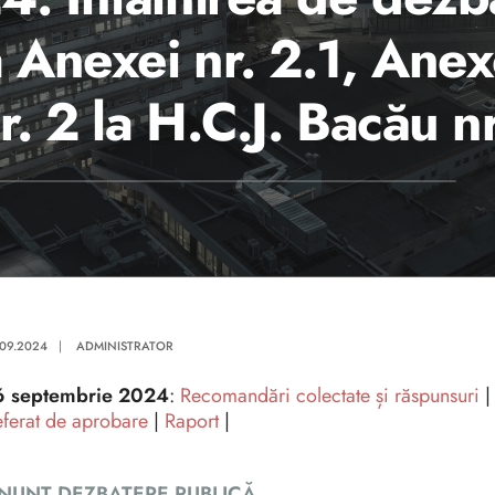
 Anexei nr. 2.1, Anexe
nr. 2 la H.C.J. Bacău
.09.2024
|
ADMINISTRATOR
6 septembrie 2024
:
Recomandări colectate și răspunsuri
ferat de aprobare
|
Raport
|
NUNȚ DEZBATERE PUBLICĂ