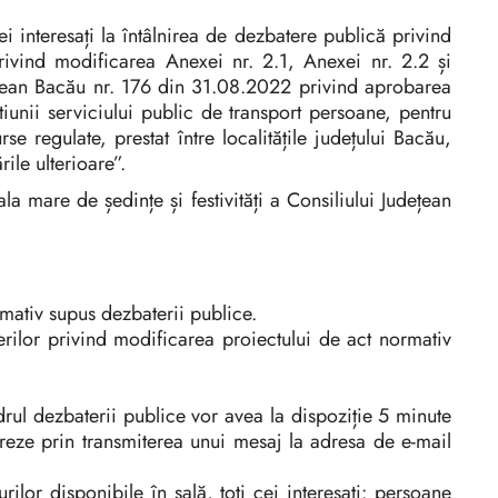
i interesați la întâlnirea de dezbatere publică privind
rivind modificarea Anexei nr. 2.1, Anexei nr. 2.2 și
eţean Bacău nr. 176 din 31.08.2022 privind aprobarea
iunii serviciului public de transport persoane, pentru
 regulate, prestat între localitățile județului Bacău,
ile ulterioare”.
 mare de ședințe și festivități a Consiliului Județean
rmativ supus dezbaterii publice.
erilor privind modificarea proiectului de act normativ
drul dezbaterii publice vor avea la dispoziție 5 minute
treze prin transmiterea unui mesaj la adresa de e-mail
rilor disponibile în sală, toți cei interesați: persoane