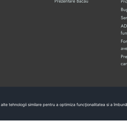
Prezentare Bacău
Pr
Bug
Ser
ADI
fu
For
ave
Pre
car
Acest site este cofinanțat din Fondul Social Europe
C
 alte tehnologii similare pentru a optimiza funcţionalitatea si a îmbun
Conținutul acestui site web 
Întreaga responsabilitate asupra corectitudinii 
Copyright © 2026 - Consiliul Județean Bacău