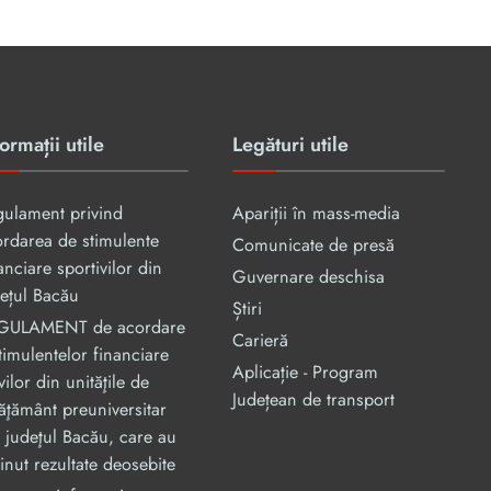
ormații utile
Legături utile
gulament privind
Apariții în mass-media
rdarea de stimulente
Comunicate de presă
anciare sportivilor din
Guvernare deschisa
ețul Bacău
Știri
GULAMENT de acordare
Carieră
timulentelor financiare
Aplicație - Program
vilor din unităţile de
Județean de transport
ăţământ preuniversitar
 judeţul Bacău, care au
inut rezultate deosebite