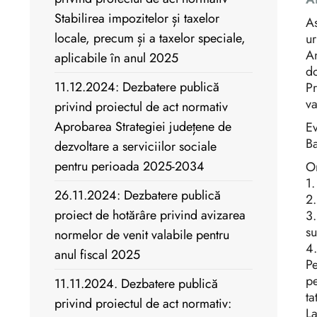
Stabilirea impozitelor și taxelor
As
locale, precum și a taxelor speciale,
ur
An
aplicabile în anul 2025
do
11.12.2024: Dezbatere publică
Pr
va
privind proiectul de act normativ
Aprobarea Strategiei județene de
Ev
Ba
dezvoltare a serviciilor sociale
pentru perioada 2025-2034
Or
1.
26.11.2024: Dezbatere publică
2.
proiect de hotărâre privind avizarea
3.
su
normelor de venit valabile pentru
4.
anul fiscal 2025
Pe
pe
11.11.2024. Dezbatere publică
ta
privind proiectul de act normativ:
La