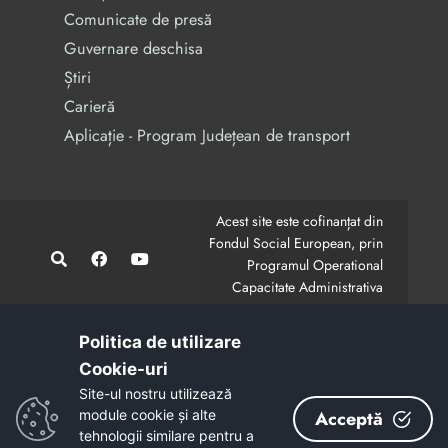
Comunicate de presă
Guvernare deschisa
Știri
Carieră
Aplicație - Program Județean de transport
Acest site este cofinanțat din
Fondul Social European, prin
Programul Operational
Capacitate Administrativa
2014-2020.
CodMySmis/Sipoca: 128880/652;
www.fonduri-ue.ro
,
Politica de utilizare
www.poca.ro
Cookie-uri‎
Conținutul acestui site web nu reprezintă în mod
Site-ul nostru utilizează
obligatoriu poziția oficială a Uniunii Europene.
module cookie și alte
Acceptă
Întreaga responsabilitate asupra corectitudinii și
tehnologii similare pentru a
coerenței informațiilor prezentate revine inițiatorilor site-