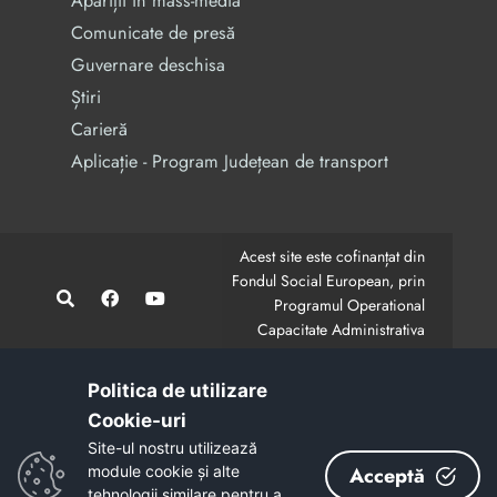
Apariții în mass-media
Comunicate de presă
Guvernare deschisa
Știri
Carieră
Aplicație - Program Județean de transport
Acest site este cofinanțat din
Fondul Social European, prin
Programul Operational
Capacitate Administrativa
2014-2020.
CodMySmis/Sipoca: 128880/652;
www.fonduri-ue.ro
,
Politica de utilizare
www.poca.ro
Cookie-uri‎
Conținutul acestui site web nu reprezintă în mod
Site-ul nostru utilizează
obligatoriu poziția oficială a Uniunii Europene.
module cookie și alte
Acceptă
Întreaga responsabilitate asupra corectitudinii și
tehnologii similare pentru a