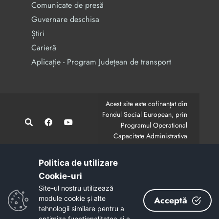
Comunicate de presă
Guvernare deschisa
Știri
Carieră
Aplicație - Program Județean de transport
Acest site este cofinanțat din
Fondul Social European, prin
Programul Operational
Capacitate Administrativa
2014-2020.
CodMySmis/Sipoca: 128880/652;
www.fonduri-ue.ro
,
Politica de utilizare
www.poca.ro
Cookie-uri‎
Conținutul acestui site web nu reprezintă în mod
Site-ul nostru utilizează
obligatoriu poziția oficială a Uniunii Europene.
module cookie și alte
Acceptă
Întreaga responsabilitate asupra corectitudinii și
tehnologii similare pentru a
coerenței informațiilor prezentate revine inițiatorilor site-
optimiza funcţionalitatea si a