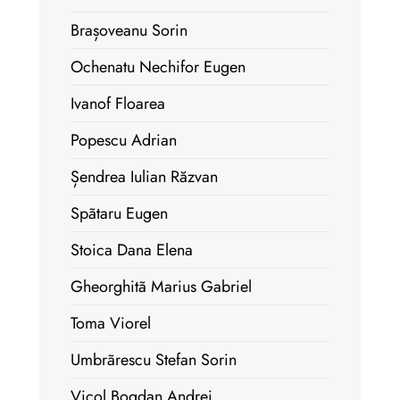
Brașoveanu Sorin
Ochenatu Nechifor Eugen
Ivanof Floarea
Popescu Adrian
Șendrea Iulian Răzvan
Spãtaru Eugen
Stoica Dana Elena
Gheorghitã Marius Gabriel
Toma Viorel
Umbrãrescu Stefan Sorin
Vicol Bogdan Andrei