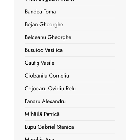
Bandea Toma
Bejan Gheorghe
Belceanu Gheorghe
Busuioc Vasilica
Cautiș Vasile
Ciobãnita Corneliu
Cojocaru Ovidiu Relu
Fanaru Alexandru
Mihăilă Petrică
Lupu Gabriel Stanica
Marchiș Ana