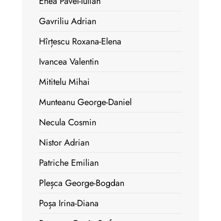
Enea Pavel-Iulian
Gavriliu Adrian
Hîrțescu Roxana-Elena
Ivancea Valentin
Mititelu Mihai
Munteanu George-Daniel
Necula Cosmin
Nistor Adrian
Patriche Emilian
Pleșca George-Bogdan
Poșa Irina-Diana