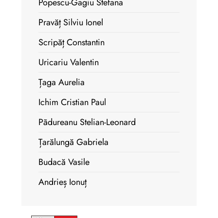
Popescu-Gagiu Stefana
Pravăț Silviu Ionel
Scripăț Constantin
Uricariu Valentin
Țaga Aurelia
Ichim Cristian Paul
Pãdureanu Stelian-Leonard
Țarălungă Gabriela
Budacă Vasile
Andrieș Ionuț