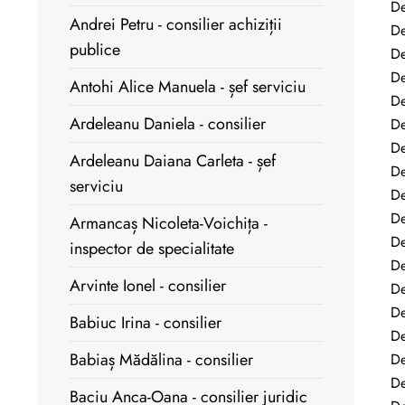
De
Andrei Petru - consilier achiziții
De
publice
De
De
Antohi Alice Manuela - șef serviciu
De
Ardeleanu Daniela - consilier
De
De
Ardeleanu Daiana Carleta - șef
De
serviciu
De
De
Armancaș Nicoleta-Voichița -
De
inspector de specialitate
De
Arvinte Ionel - consilier
De
De
Babiuc Irina - consilier
De
Babiaș Mădălina - consilier
De
De
Baciu Anca-Oana - consilier juridic