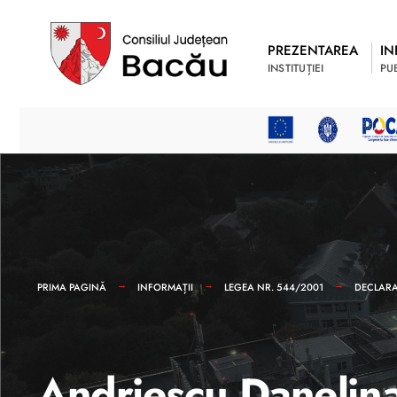
PREZENTAREA
IN
INSTITUȚIEI
PU
PRIMA PAGINĂ
INFORMAȚII
LEGEA NR. 544/2001
DECLARAȚ
Andriescu Danelin