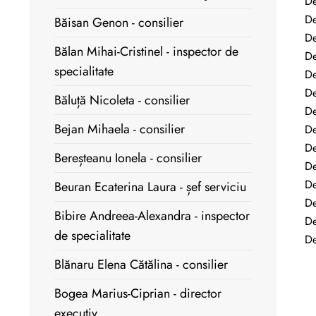
De
De
Băisan Genon - consilier
De
Bălan Mihai-Cristinel - inspector de
De
specialitate
De
De
Băluță Nicoleta - consilier
De
Bejan Mihaela - consilier
De
De
Bereșteanu Ionela - consilier
De
De
Beuran Ecaterina Laura - șef serviciu
De
Bibire Andreea-Alexandra - inspector
De
de specialitate
De
Blănaru Elena Cătălina - consilier
Bogea Marius-Ciprian - director
executiv