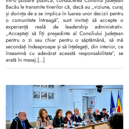
Într-o postare publică, conducerea Consiliul Județean
Bacău le transmite tinerilor că, dacă au „viziune, curaj
și dorința de a se implica în luarea unor decizii pentru
o comunitate întreagă”, sunt invitați să accepte o
experiență reală de leadership administrativ.
„Acceptați să fiți președinte al Consiliului Județean
pentru o zi sau chiar pentru o săptămână, să mă
secondați îndeaproape și să înțelegeți, din interior, ce
înseamnă cu adevărat această responsabilitate”, se
arată în mesaj.[...]