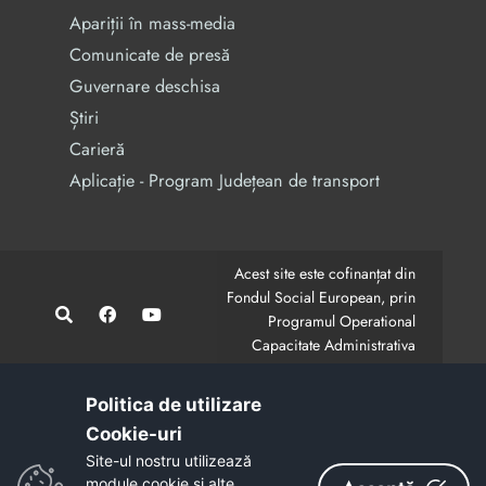
Apariții în mass-media
Comunicate de presă
Guvernare deschisa
Știri
Carieră
Aplicație - Program Județean de transport
Acest site este cofinanțat din
Fondul Social European, prin
Programul Operational
Capacitate Administrativa
2014-2020.
CodMySmis/Sipoca: 128880/652;
www.fonduri-ue.ro
,
Politica de utilizare
www.poca.ro
Cookie-uri‎
Conținutul acestui site web nu reprezintă în mod
Site-ul nostru utilizează
obligatoriu poziția oficială a Uniunii Europene.
module cookie și alte