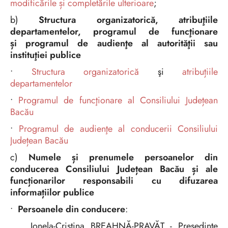
modificările și completările ulterioare
;
b)
Structura organizatorică, atribuţiile
departamentelor, programul de funcţionare
și programul de audienţe al autorităţii sau
instituţiei publice
•
Structura organizatorică
şi
atribuțiile
departamentelor
•
Programul de funcţionare al Consiliului Județean
Bacău
•
Programul de audienţe al conducerii Consiliului
Județean Bacău
c)
Numele și prenumele persoanelor din
conducerea Consiliului Județean Bacău și ale
funcționarilor responsabili cu difuzarea
informațiilor publice
•
Persoanele din conducere
:
Ionela-Cristina BREAHNĂ-PRAVĂȚ - Preşedinte