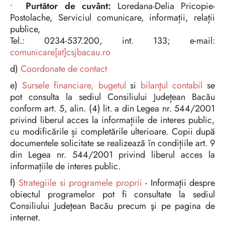
•
Purtător de cuvânt:
Loredana-Delia Pricopie-
Postolache, Serviciul comunicare, informații, relații
publice,
Tel.: 0234-537.200, int. 133; e-mail:
comunicare[at]csjbacau.ro
d)
Coordonate de contact
e)
Sursele financiare, bugetul
si
bilanţul contabil
se
pot consulta la sediul Consiliului Județean Bacău
conform art. 5, alin. (4) lit. a din Legea nr. 544/2001
privind liberul acces la informațiile de interes public,
cu modificările și completările ulterioare. Copii după
documentele solicitate se realizează în condițiile art. 9
din Legea nr. 544/2001 privind liberul acces la
informațiile de interes public.
f)
Strategiile si programele proprii
- Informaţii despre
obiectul programelor pot fi consultate la sediul
Consiliului Judeţean Bacău precum şi pe pagina de
internet.