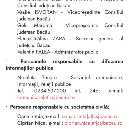
Consiliul Județean Bacău
Vasile ISVORAN - Vicepreședinte Consiliul
Județean Bacău
Gelu Margină - Vicepreşedinte Consiliul
Județean Bacău
Elena-Cătălina ZARĂ - Secretar general al
judeţului Bacău
Valentin PALEA -
Administrator public
•
Persoanele responsabile cu difuzarea
informațiilor publice
:
Nicoleta Timaru - Serviciul comunicare,
informații, relații publice
Tel.: 0234-537.200 int. 246; e-mail:
comunicare[at]csjbacau.ro
•
Persoane responsabile cu societatea civilă:
Oana Irimia, e-mail:
oana.irimia[at]csjbacau.ro
Ciprian Nica, e-mail:
ciprian.nica[at]csjbacau.ro