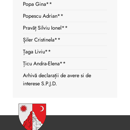
Popa Gina**
Popescu Adrian**
Pravăț Silviu Ionel**
Șiler Cristinela**
Țaga Liviu**
Țicu Andra-Elena**
Arhivă declarații de avere si de
interese S.P.J.D.