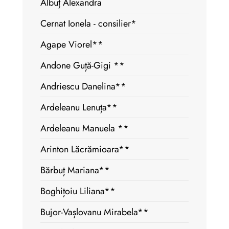
Albuț Alexandra
Cernat Ionela - consilier*
Agape Viorel**
Andone Guță-Gigi **
Andriescu Danelina**
Ardeleanu Lenuța**
Ardeleanu Manuela **
Arinton Lăcrămioara**
Bărbuț Mariana**
Boghițoiu Liliana**
Bujor-Vașlovanu Mirabela**