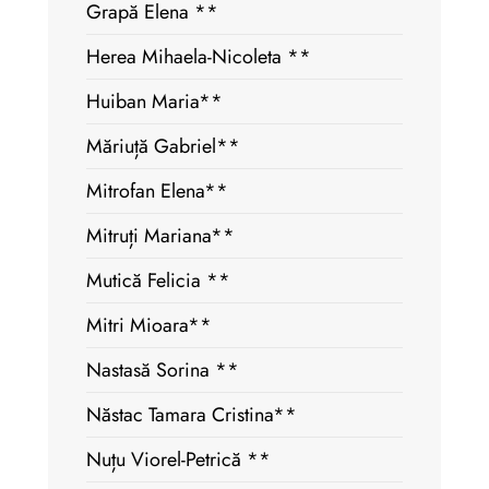
Grapă Elena **
Herea Mihaela-Nicoleta **
Huiban Maria**
Măriuță Gabriel**
Mitrofan Elena**
Mitruți Mariana**
Mutică Felicia **
Mitri Mioara**
Nastasă Sorina **
Năstac Tamara Cristina**
Nuțu Viorel-Petrică **