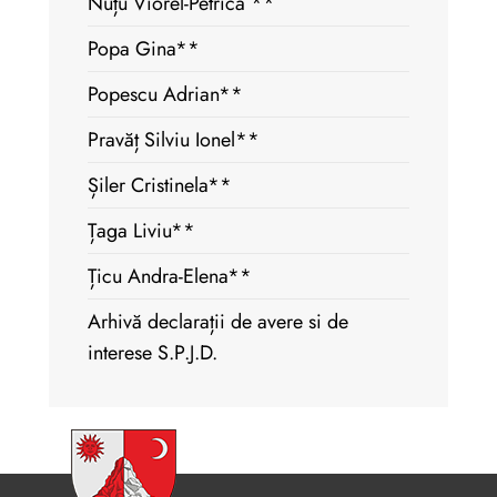
Nuțu Viorel-Petrică **
Popa Gina**
Popescu Adrian**
Pravăț Silviu Ionel**
Șiler Cristinela**
Țaga Liviu**
Țicu Andra-Elena**
Arhivă declarații de avere si de
interese S.P.J.D.