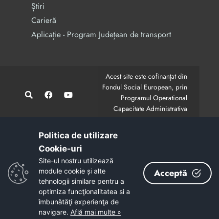
Știri
Carieră
Aplicație - Program Județean de transport
Acest site este cofinanțat din
Fondul Social European, prin
Programul Operational
Capacitate Administrativa
2014-2020.
CodMySmis/Sipoca: 128880/652;
www.fonduri-ue.ro
,
Politica de utilizare
www.poca.ro
Cookie-uri‎
Conținutul acestui site web nu reprezintă în mod
Site-ul nostru utilizează
obligatoriu poziția oficială a Uniunii Europene.
module cookie și alte
Acceptă
Întreaga responsabilitate asupra corectitudinii și
tehnologii similare pentru a
coerenței informațiilor prezentate revine inițiatorilor site-
optimiza funcţionalitatea si a
ului web.
îmbunătăţi experienţa de
navigare.
Află mai multe »
Copyright © 2026 - Consiliul Județean Bacău