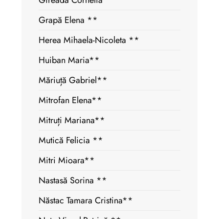
Gireadă Cornelia**
Grapă Elena **
Herea Mihaela-Nicoleta **
Huiban Maria**
Măriuță Gabriel**
Mitrofan Elena**
Mitruți Mariana**
Mutică Felicia **
Mitri Mioara**
Nastasă Sorina **
Năstac Tamara Cristina**