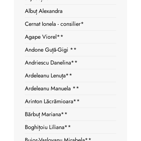
Albuț Alexandra
Cernat Ionela - consilier*
Agape Viorel**
Andone Guță-Gigi **
Andriescu Danelina**
Ardeleanu Lenuța**
Ardeleanu Manuela **
Arinton Lăcrămioara**
Bărbuț Mariana**
Boghițoiu Liliana**
Bujor-Vașlovanu Mirabela**