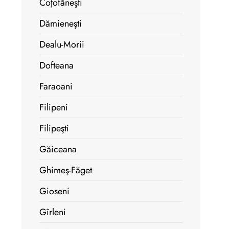
Coţofăneşti
Dămieneşti
Dealu-Morii
Dofteana
Faraoani
Filipeni
Filipeşti
Găiceana
Ghimeş-Făget
Gioseni
Gîrleni