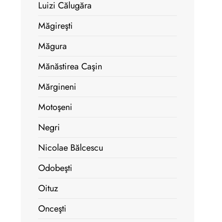
Luizi Călugăra
Măgireşti
Măgura
Mănăstirea Caşin
Mărgineni
Motoşeni
Negri
Nicolae Bălcescu
Odobeşti
Oituz
Onceşti