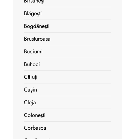
Bîrsăneşti
Blăgeşti
Bogdăneşti
Brusturoasa
Buciumi
Buhoci
Căiuţi
Caşin
Cleja
Coloneşti
Corbasca