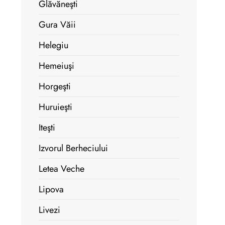
Glăvăneşti
Gura Văii
Helegiu
Hemeiuşi
Horgeşti
Huruieşti
Iteşti
Izvorul Berheciului
Letea Veche
Lipova
Livezi