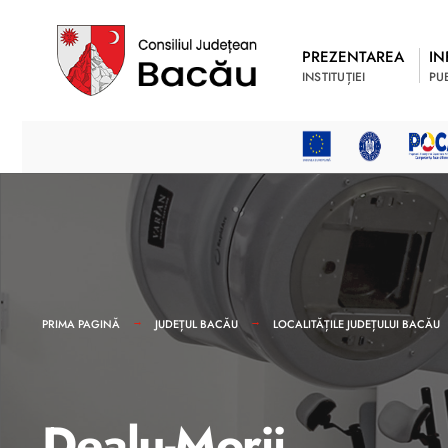
PREZENTAREA
IN
INSTITUȚIEI
PU
PRIMA PAGINĂ
JUDEȚUL BACĂU
LOCALITĂȚILE JUDEȚULUI BACĂU
Dealu-Morii