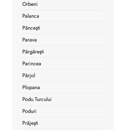
Orbeni
Palanca
Pânceşti
Parava
Pârgăreşti
Parincea
Pârjol
Plopana
Podu Turcului
Poduri
Prăjeşti