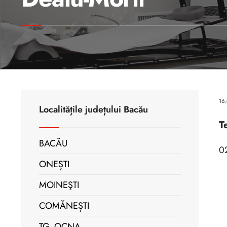
16
Localitățile județului Bacău
T
BACĂU
0
ONEȘTI
MOINEŞTI
COMĂNEȘTI
TG. OCNA