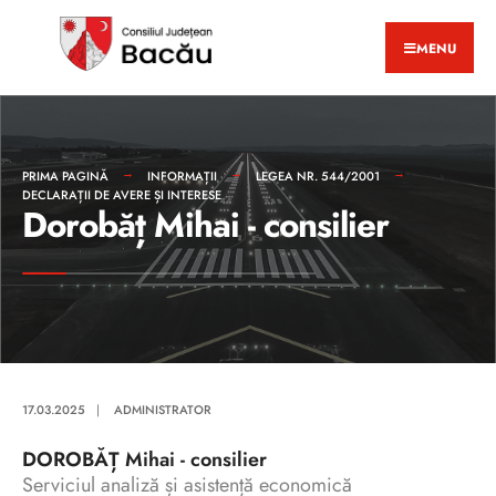
MENU
PRIMA PAGINĂ
INFORMAȚII
LEGEA NR. 544/2001
DECLARAȚII DE AVERE ȘI INTERESE
Dorobăț Mihai - consilier
17.03.2025
|
ADMINISTRATOR
DOROBĂȚ Mihai - consilier
Serviciul analiză și asistență economică