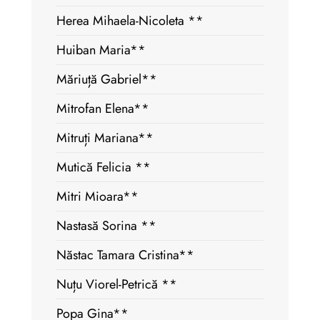
Herea Mihaela-Nicoleta **
Huiban Maria**
Măriuță Gabriel**
Mitrofan Elena**
Mitruți Mariana**
Mutică Felicia **
Mitri Mioara**
Nastasă Sorina **
Năstac Tamara Cristina**
Nuțu Viorel-Petrică **
Popa Gina**