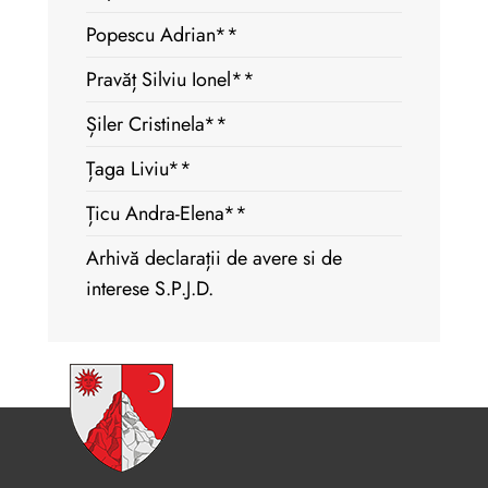
Popescu Adrian**
Pravăț Silviu Ionel**
Șiler Cristinela**
Țaga Liviu**
Țicu Andra-Elena**
Arhivă declarații de avere si de
interese S.P.J.D.