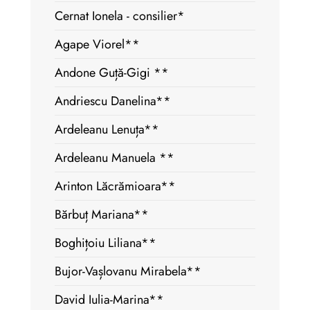
Cernat Ionela - consilier*
Agape Viorel**
Andone Guță-Gigi **
Andriescu Danelina**
Ardeleanu Lenuța**
Ardeleanu Manuela **
Arinton Lăcrămioara**
Bărbuț Mariana**
Boghițoiu Liliana**
Bujor-Vașlovanu Mirabela**
David Iulia-Marina**