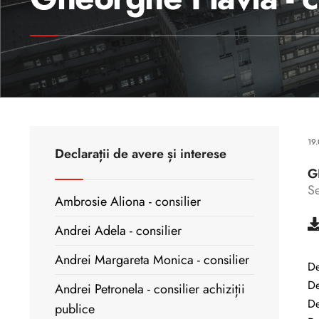
19
Declarații de avere și interese
G
Se
Ambrosie Aliona - consilier
Andrei Adela - consilier
Andrei Margareta Monica - consilier
De
De
Andrei Petronela - consilier achiziții
De
publice