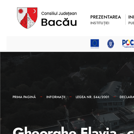
PREZENTAREA
IN
INSTITUȚIEI
PU
PRIMA PAGINĂ
INFORMAȚII
LEGEA NR. 544/2001
DECLARAȚ
Gheorghe Flavia - c