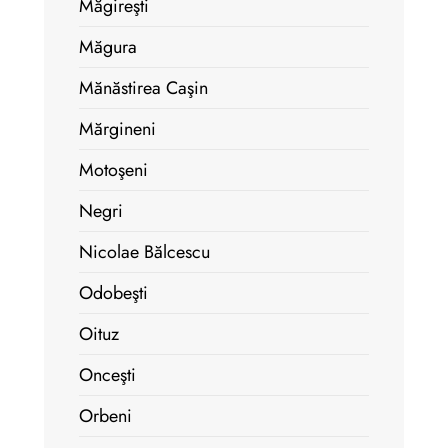
Măgireşti
Măgura
Mănăstirea Caşin
Mărgineni
Motoşeni
Negri
Nicolae Bălcescu
Odobeşti
Oituz
Onceşti
Orbeni