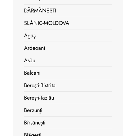
DĂRMĂNEȘTI
SLĂNIC-MOLDOVA
Agăş
Ardeoani
Asău
Balcani
Bereşti-Bistrita
Bereşti-Tazlău
Berzunţi
Bîrsăneşti
Blăgeşti