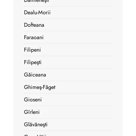
Dămieneşti
Dealu-Morii
Dofteana
Faraoani
Filipeni
Filipeşti
Găiceana
Ghimeş-Făget
Gioseni
Gîrleni
Glăvăneşti