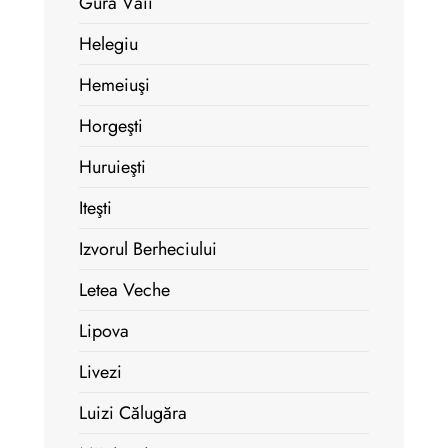
Gura Văii
Helegiu
Hemeiuşi
Horgeşti
Huruieşti
Iteşti
Izvorul Berheciului
Letea Veche
Lipova
Livezi
Luizi Călugăra