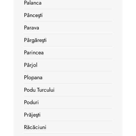
Palanca
Pânceşti
Parava
Pârgăreşti
Parincea
Pârjol
Plopana
Podu Turcului
Poduri
Prăjeşti
Răcăciuni