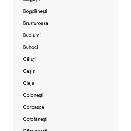
Bogdăneşti
Brusturoasa
Buciumi
Buhoci
Căiuţi
Caşin
Cleja
Coloneşti
Corbasca
Coţofăneşti