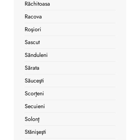
Răchitoasa
Racova
Roşiori
Sascut
Sănduleni
Sărata
Săuceşti
Scorţeni
Secuieni
Solonţ
Stănişeşti