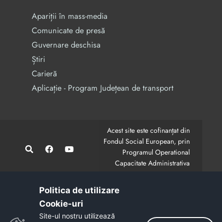
Apariții în mass-media
Comunicate de presă
Guvernare deschisa
Știri
Carieră
Aplicație - Program Județean de transport
Acest site este cofinanțat din
Fondul Social European, prin
Programul Operational
Capacitate Administrativa
2014-2020.
CodMySmis/Sipoca: 128880/652;
www.fonduri-ue.ro
,
Politica de utilizare
www.poca.ro
Cookie-uri‎
Conținutul acestui site web nu reprezintă în mod
Site-ul nostru utilizează
obligatoriu poziția oficială a Uniunii Europene.