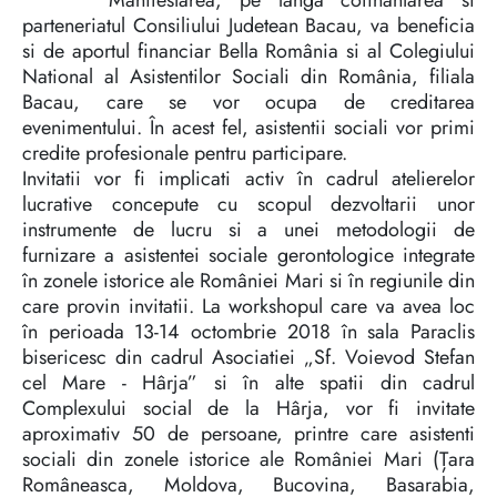
Manifestarea, pe lânga cofinantarea si
parteneriatul Consiliului Judetean Bacau, va beneficia
si de aportul financiar Bella România si al Colegiului
National al Asistentilor Sociali din România, filiala
Bacau, care se vor ocupa de creditarea
evenimentului. În acest fel, asistentii sociali vor primi
credite profesionale pentru participare.
Invitatii vor fi implicati activ în cadrul atelierelor
lucrative concepute cu scopul dezvoltarii unor
instrumente de lucru si a unei metodologii de
furnizare a asistentei sociale gerontologice integrate
în zonele istorice ale României Mari si în regiunile din
care provin invitatii. La workshopul care va avea loc
în perioada 13-14 octombrie 2018 în sala Paraclis
bisericesc din cadrul Asociatiei „Sf. Voievod Stefan
cel Mare - Hârja” si în alte spatii din cadrul
Complexului social de la Hârja, vor fi invitate
aproximativ 50 de persoane, printre care asistenti
sociali din zonele istorice ale României Mari (Țara
Româneasca, Moldova, Bucovina, Basarabia,