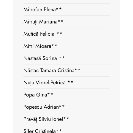
Mitrofan Elena**
Mitruți Mariana**
Mutică Felicia **
Mitri Mioara**
Nastasă Sorina **
Năstac Tamara Cristina**
Nuțu Viorel-Petrică **
Popa Gina**
Popescu Adrian**
Pravăț Silviu Ionel**
Șiler Cristinela**