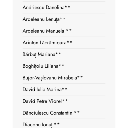
Andriescu Danelina**
Ardeleanu Lenuța**
Ardeleanu Manuela **
Arinton Lăcrămioara**
Bărbuț Mariana**
Boghițoiu Liliana**
Bujor-Vașlovanu Mirabela**
David Iulia-Marina**
David Petre Viorel**
Dănciulescu Constantin **
Diaconu Ionuț **