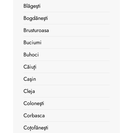
Blăgeşti
Bogdăneşti
Brusturoasa
Buciumi
Buhoci
Căiuţi
Caşin
Cleja
Coloneşti
Corbasca
Coţofăneşti