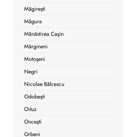
Măgireşti
Măgura
Mănăstirea Caşin
Mărgineni
Motoşeni
Negri
Nicolae Bălcescu
Odobeşti
Oituz
Onceşti
Orbeni