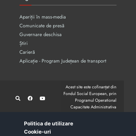
Apariții în mass-media
Comunicate de presă
Guvernare deschisa
Știri
Carieră
Aplicație - Program Județean de transport
Acest site este cofinanțat din
Fondul Social European, prin
Programul Operational
Capacitate Administrativa
2014-2020.
CodMySmis/Sipoca: 128880/652;
www.fonduri-ue.ro
,
Politica de utilizare
www.poca.ro
Cookie-uri‎
Conținutul acestui site web nu reprezintă în mod