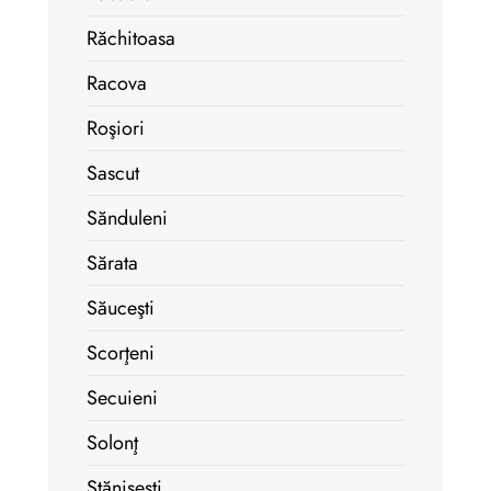
Răchitoasa
Racova
Roşiori
Sascut
Sănduleni
Sărata
Săuceşti
Scorţeni
Secuieni
Solonţ
Stănişeşti