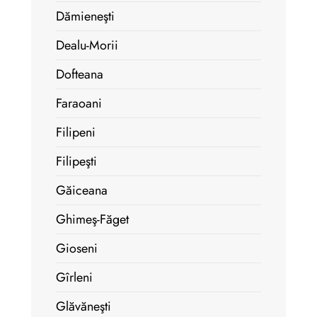
Dămieneşti
Dealu-Morii
Dofteana
Faraoani
Filipeni
Filipeşti
Găiceana
Ghimeş-Făget
Gioseni
Gîrleni
Glăvăneşti