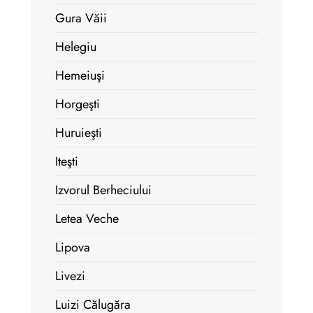
Gura Văii
Helegiu
Hemeiuşi
Horgeşti
Huruieşti
Iteşti
Izvorul Berheciului
Letea Veche
Lipova
Livezi
Luizi Călugăra