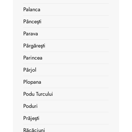
Palanca
Pânceşti
Parava
Pârgăreşti
Parincea
Pârjol
Plopana
Podu Turcului
Poduri
Prăjeşti
Răcăciuni