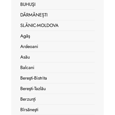
BUHUŞI
DĂRMĂNEȘTI
SLĂNIC-MOLDOVA
Agăş
Ardeoani
Asău
Balcani
Bereşti-Bistrita
Bereşti-Tazlău
Berzunţi
Bîrsăneşti