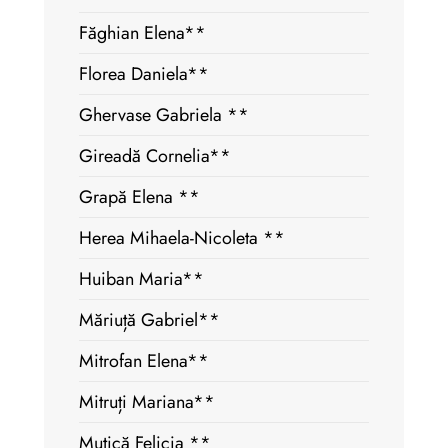
Făghian Elena**
Florea Daniela**
Ghervase Gabriela **
Gireadă Cornelia**
Grapă Elena **
Herea Mihaela-Nicoleta **
Huiban Maria**
Măriuță Gabriel**
Mitrofan Elena**
Mitruți Mariana**
Mutică Felicia **