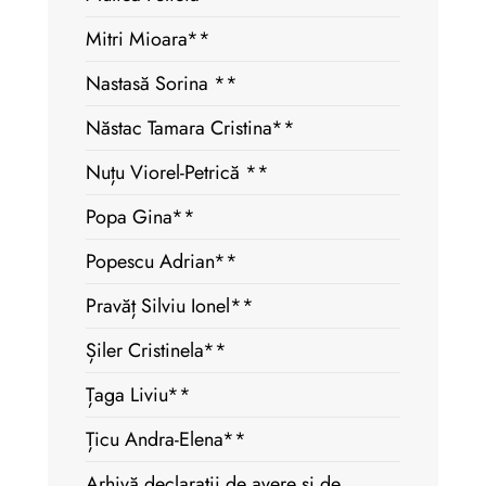
Mitri Mioara**
Nastasă Sorina **
Năstac Tamara Cristina**
Nuțu Viorel-Petrică **
Popa Gina**
Popescu Adrian**
Pravăț Silviu Ionel**
Șiler Cristinela**
Țaga Liviu**
Țicu Andra-Elena**
Arhivă declarații de avere si de