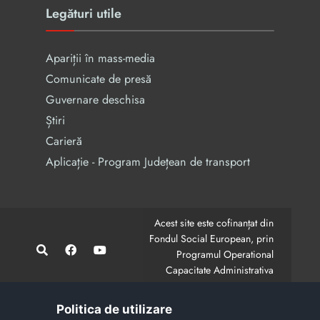
Legături utile
Apariții în mass-media
Comunicate de presă
Guvernare deschisa
Știri
Carieră
Aplicație - Program Județean de transport
Acest site este cofinanțat din
Fondul Social European, prin
Programul Operational
Capacitate Administrativa
2014-2020.
CodMySmis/Sipoca: 128880/652;
www.fonduri-ue.ro
,
Politica de utilizare
www.poca.ro