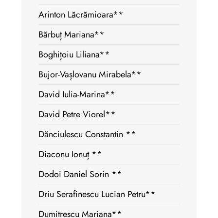
Arinton Lăcrămioara**
Bărbuț Mariana**
Boghițoiu Liliana**
Bujor-Vașlovanu Mirabela**
David Iulia-Marina**
David Petre Viorel**
Dănciulescu Constantin **
Diaconu Ionuț **
Dodoi Daniel Sorin **
Driu Serafinescu Lucian Petru**
Dumitrescu Mariana**