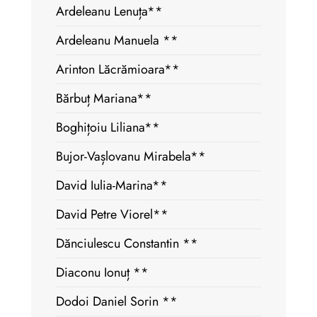
Ardeleanu Lenuța**
Ardeleanu Manuela **
Arinton Lăcrămioara**
Bărbuț Mariana**
Boghițoiu Liliana**
Bujor-Vașlovanu Mirabela**
David Iulia-Marina**
David Petre Viorel**
Dănciulescu Constantin **
Diaconu Ionuț **
Dodoi Daniel Sorin **