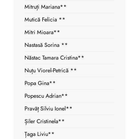
Mitruți Mariana**
Mutică Felicia **
Mitri Mioara**
Nastasă Sorina **
Năstac Tamara Cristina**
Nuțu Viorel-Petrică **
Popa Gina**
Popescu Adrian**
Pravăț Silviu Ionel**
Șiler Cristinela**
Țaga Liviu**