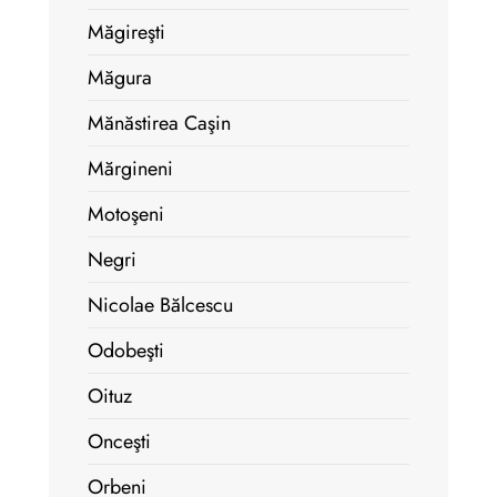
Măgireşti
Măgura
Mănăstirea Caşin
Mărgineni
Motoşeni
Negri
Nicolae Bălcescu
Odobeşti
Oituz
Onceşti
Orbeni