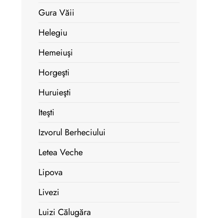
Gura Văii
Helegiu
Hemeiuşi
Horgeşti
Huruieşti
Iteşti
Izvorul Berheciului
Letea Veche
Lipova
Livezi
Luizi Călugăra