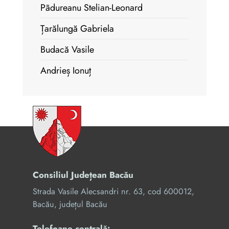
Pãdureanu Stelian-Leonard
Țarălungă Gabriela
Budacă Vasile
Andrieș Ionuț
Consiliul Județean Bacău
Strada Vasile Alecsandri nr. 63, cod 600012,
Bacău, județul Bacău
Telefoane centrală: