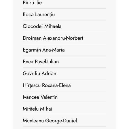
Bîrzu Ilie
Boca Laurențiu
Ciocodei Mihaela
Droiman Alexandru-Norbert
Egarmin Ana-Maria
Enea Pavel-Iulian
Gavriliu Adrian
Hîrțescu Roxana-Elena
Ivancea Valentin
Mititelu Mihai
Munteanu George-Daniel