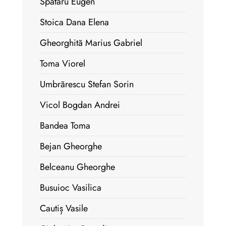
Spãtaru Eugen
Stoica Dana Elena
Gheorghitã Marius Gabriel
Toma Viorel
Umbrãrescu Stefan Sorin
Vicol Bogdan Andrei
Bandea Toma
Bejan Gheorghe
Belceanu Gheorghe
Busuioc Vasilica
Cautiș Vasile