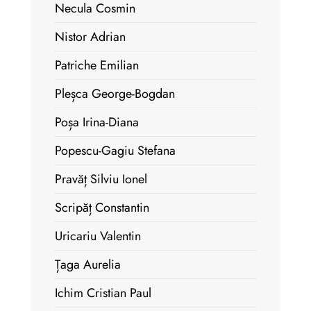
Necula Cosmin
Nistor Adrian
Patriche Emilian
Pleșca George-Bogdan
Poșa Irina-Diana
Popescu-Gagiu Stefana
Pravăț Silviu Ionel
Scripăț Constantin
Uricariu Valentin
Țaga Aurelia
Ichim Cristian Paul