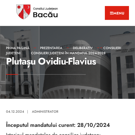
MENU
PRIMA PAGINĂ
PREZENTAREA
DELIBERATIV
CONSILIERI
JUDEȚENI
CONSILIERI JUDEȚENI ÎN MANDATUL 2024-2028
Plutașu Ovidiu-Flavius
04.12.2024
|
ADMINISTRATOR
Începutul mandatului curent: 28/10/2024