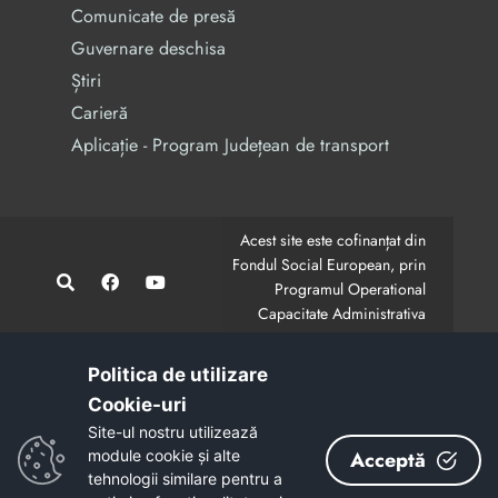
Comunicate de presă
Guvernare deschisa
Știri
Carieră
Aplicație - Program Județean de transport
Acest site este cofinanțat din
Fondul Social European, prin
Programul Operational
Capacitate Administrativa
2014-2020.
CodMySmis/Sipoca: 128880/652;
www.fonduri-ue.ro
,
Politica de utilizare
www.poca.ro
Cookie-uri‎
Conținutul acestui site web nu reprezintă în mod
Site-ul nostru utilizează
obligatoriu poziția oficială a Uniunii Europene.
module cookie și alte
Acceptă
Întreaga responsabilitate asupra corectitudinii și
tehnologii similare pentru a
coerenței informațiilor prezentate revine inițiatorilor site-