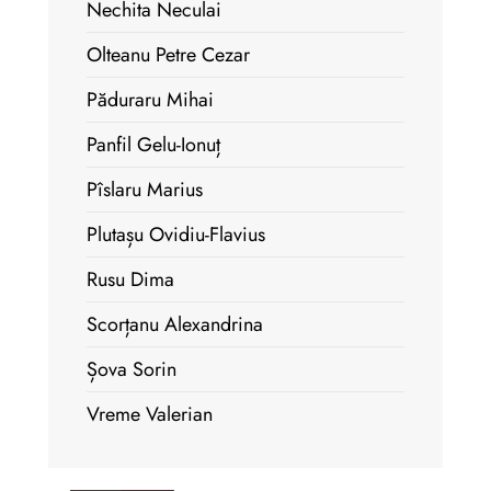
Nechita Neculai
Olteanu Petre Cezar
Păduraru Mihai
Panfil Gelu-Ionuț
Pîslaru Marius
Plutașu Ovidiu-Flavius
Rusu Dima
Scorțanu Alexandrina
Șova Sorin
Vreme Valerian