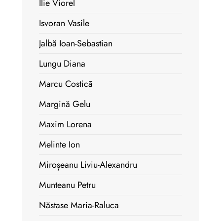
Ilie Viorel
Isvoran Vasile
Jalbă Ioan-Sebastian
Lungu Diana
Marcu Costicã
Margină Gelu
Maxim Lorena
Melinte Ion
Miroșeanu Liviu-Alexandru
Munteanu Petru
Năstase Maria-Raluca