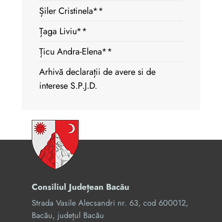
Șiler Cristinela**
Țaga Liviu**
Țicu Andra-Elena**
Arhivă declarații de avere si de
interese S.P.J.D.
Consiliul Județean Bacău
Strada Vasile Alecsandri nr. 63, cod 600012,
Bacău, județul Bacău