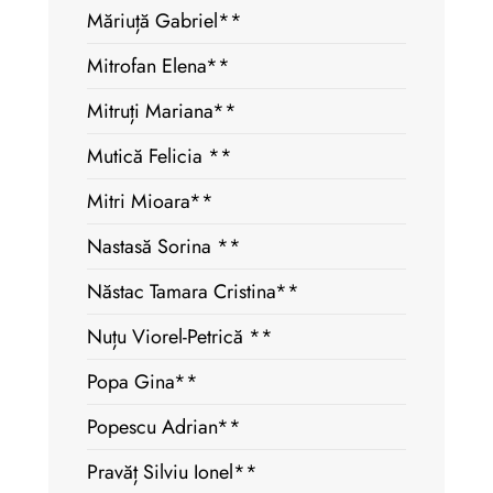
Măriuță Gabriel**
Mitrofan Elena**
Mitruți Mariana**
Mutică Felicia **
Mitri Mioara**
Nastasă Sorina **
Năstac Tamara Cristina**
Nuțu Viorel-Petrică **
Popa Gina**
Popescu Adrian**
Pravăț Silviu Ionel**