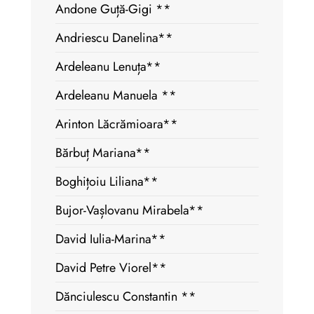
Andone Guță-Gigi **
Andriescu Danelina**
Ardeleanu Lenuța**
Ardeleanu Manuela **
Arinton Lăcrămioara**
Bărbuț Mariana**
Boghițoiu Liliana**
Bujor-Vașlovanu Mirabela**
David Iulia-Marina**
David Petre Viorel**
Dănciulescu Constantin **