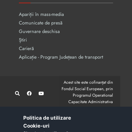
Apariții în mass-media
Comunicate de presă
Guvernare deschisa
Știri
Carieră
Aplicație - Program Județean de transport
Acest site este cofinanțat din
Fondul Social European, prin
Programul Operational
Capacitate Administrativa
2014-2020.
CodMySmis/Sipoca: 128880/652;
www.fonduri-ue.ro
,
Politica de utilizare
www.poca.ro
Cookie-uri‎
Conținutul acestui site web nu reprezintă în mod