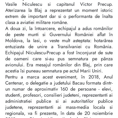
Vasile Niculescu si capitanul Victor Precup.
Aterizarea la Blaj a reprezentat un moment istoric
extrem de important dar si o performanta de înalta
clasa a aviatiei militare române.
A doua zi, la întoarcere, echipajul a adus românilor
de peste munti si Guvernului României aflat în
Moldova, la Iasi, o veste mult asteptata: hotarârea
entuziasta de unire a Transilvaniei cu România.
Echipajul Niculescu-Precup a fost înconjurat de sute
de oameni care si-au pus semnatura pe pânza
avionului. Era mesajul românilor din Blaj, prin care
acestia îsi puneau semnatura pe actul Marii Uniri.
Pentru a marca acest eveniment, în 2018, Anul
Centenar, o delegatie a judetului Bacau formata dintr-
un numar de aproximativ 160 de persoane - elevi,
studenti, profesori, consilieri judeteni, reprezentanti ai
administratiei publice si ai autoritatilor publice
judetene, reprezentanti ai mass-media locala si
regionala, va fi prezenta, în data de 20 noiembrie