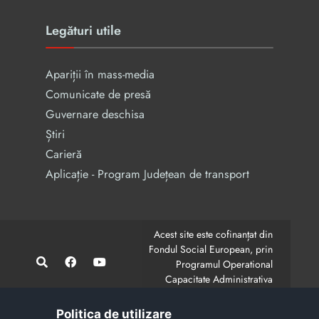
Legături utile
Apariții în mass-media
Comunicate de presă
Guvernare deschisa
Știri
Carieră
Aplicație - Program Județean de transport
Acest site este cofinanțat din
Fondul Social European, prin
Programul Operational
Capacitate Administrativa
2014-2020.
CodMySmis/Sipoca: 128880/652;
www.fonduri-ue.ro
,
Politica de utilizare