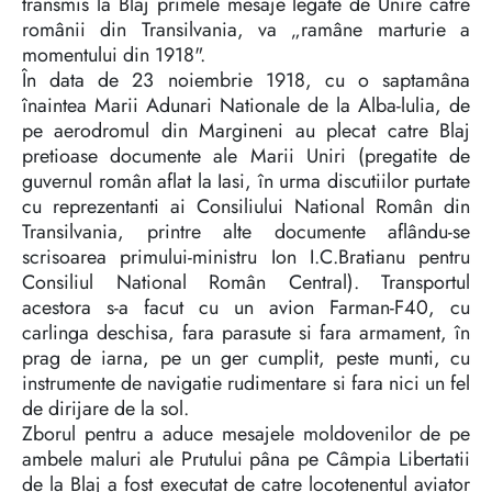
transmis la Blaj primele mesaje legate de Unire catre
românii din Transilvania, va „ramâne marturie a
momentului din 1918".
În data de 23 noiembrie 1918, cu o saptamâna
înaintea Marii Adunari Nationale de la Alba-lulia, de
pe aerodromul din Margineni au plecat catre Blaj
pretioase documente ale Marii Uniri (pregatite de
guvernul român aflat la Iasi, în urma discutiilor purtate
cu reprezentanti ai Consiliului National Român din
Transilvania, printre alte documente aflându-se
scrisoarea primului-ministru Ion I.C.Bratianu pentru
Consiliul National Român Central). Transportul
acestora s-a facut cu un avion Farman-F40, cu
carlinga deschisa, fara parasute si fara armament, în
prag de iarna, pe un ger cumplit, peste munti, cu
instrumente de navigatie rudimentare si fara nici un fel
de dirijare de la sol.
Zborul pentru a aduce mesajele moldovenilor de pe
ambele maluri ale Prutului pâna pe Câmpia Libertatii
de la Blaj a fost executat de catre locotenentul aviator