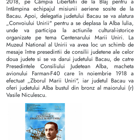
2018, pe Câmpia Libertatii de la Blaj pentru a
întâmpina echipajul misiunii aeriene sosite de la
Bacau. Apoi, delegatia judetului Bacau se va alatura
„Convoiului Unirii" pentru a se deplasa la Alba lulia,
unde va participa la actiunile cultural-istorice
organizate pe tema Centenarului Marii Uniri. La
Muzeul National al Unirii va avea loc un schimb de
mesaje între presedintii de consilii judetene ale celor
doua judete si se va darui judetului Bacau, de catre
Presedintele Consiliului Judetean Alba, macheta
avionului Farman-F40 care în noiembrie 1918 a
efectuat „Zborul Marii Uniri", iar judetul Bacau va
oferi judetului Alba bustul din bronz al maiorului (r)
Vasile Niculescu.