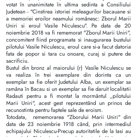
votat în unanimitate în ultima sedinta a Consiliului
Judetean - "Cinstirea istoriei meleagurilor bacauane si
a memoriei eroilor neamului românesc: Zborul Marii
Uniri si eroul Vasile Niculescu". Pe data de 20
noiembrie 2018 va fi rememorat "Zborul Marii Uniri",
concomitent fiind programata si inaugurarea bustului
pilotului Vasile Niculescu, eroul care si-a facut datoria
fata de popor si tara cu onoare, curaj si putere de
sacrificiu.
Bustul din bronz al maiorului (r) Vasile Niculescu se
va realiza în trei exemplare din dorinta ca un
exemplar sa fie oferit Judetului Alba, un exemplar sa
ramâna în Bacau si un exemplar sa fie daruit localitatii
Radauti pentru a fi montat la mormântul „pilotului
Marii Uniri", acest gest reprezentând un prinos de
recunostinta pentru faptele sale de eroism.
Totodata, rememorarea "Zborului Marii Uniri" din
data de 23 noiembrie 1918 când, prin intermediul
echipajului Niculescu-Precup autoritatile de la Iasi au