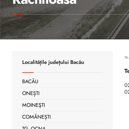
16
Localitățile județului Bacău
T
BACĂU
0
0
ONEȘTI
MOINEŞTI
COMĂNEȘTI
TG. OCNA