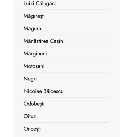
Luizi Călugăra
Măgireşti
Măgura
Mănăstirea Caşin
Mărgineni
Motoşeni
Negri
Nicolae Bălcescu
Odobeşti
Oituz
Onceşti