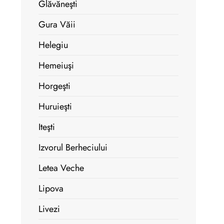
Glăvăneşti
Gura Văii
Helegiu
Hemeiuşi
Horgeşti
Huruieşti
Iteşti
Izvorul Berheciului
Letea Veche
Lipova
Livezi