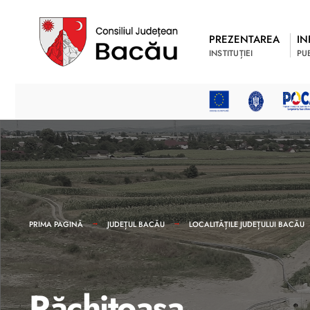
PREZENTAREA
IN
INSTITUȚIEI
PU
PRIMA PAGINĂ
JUDEȚUL BACĂU
LOCALITĂȚILE JUDEȚULUI BACĂU
Răchitoasa