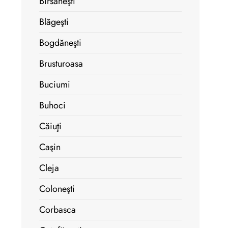
Bîrsăneşti
Blăgeşti
Bogdăneşti
Brusturoasa
Buciumi
Buhoci
Căiuţi
Caşin
Cleja
Coloneşti
Corbasca