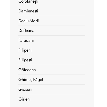
Coţofăneşti
Dămieneşti
Dealu-Morii
Dofteana
Faraoani
Filipeni
Filipeşti
Găiceana
Ghimeş-Făget
Gioseni
Gîrleni