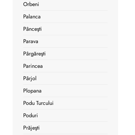
Orbeni
Palanca
Pânceşti
Parava
Pârgăreşti
Parincea
Pârjol
Plopana
Podu Turcului
Poduri
Prăjeşti