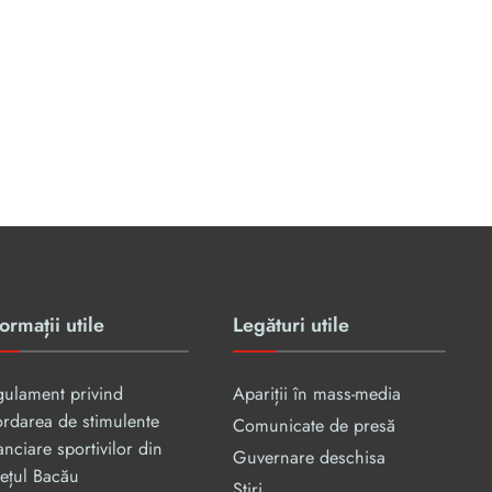
ormații utile
Legături utile
gulament privind
Apariții în mass-media
rdarea de stimulente
Comunicate de presă
anciare sportivilor din
Guvernare deschisa
ețul Bacău
Știri