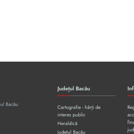
Județul Bacău
Inf
țul Bacău
Cartografie - hărți de
Re
interes public
aco
fin
Heraldică
jud
Județul Bacău