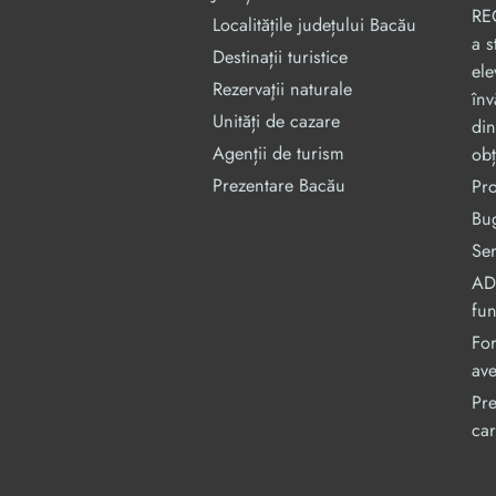
RE
Localitățile județului Bacău
a s
Destinații turistice
ele
Rezervaţii naturale
înv
Unități de cazare
din
Agenții de turism
obț
Prezentare Bacău
Pr
Bug
Ser
ADI
fu
For
ave
Pre
car