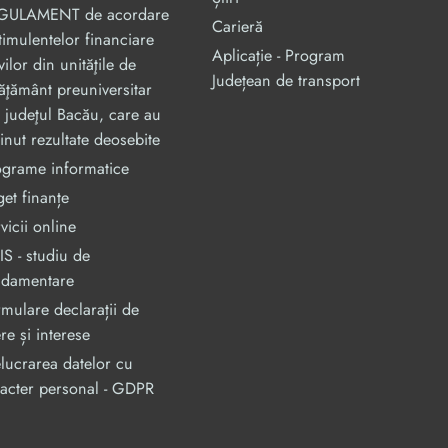
GULAMENT de acordare
Carieră
timulentelor financiare
Aplicație - Program
vilor din unităţile de
Județean de transport
ăţământ preuniversitar
 judeţul Bacău, care au
inut rezultate deosebite
ograme informatice
et finanțe
vicii online
S - studiu de
ndamentare
mulare declarații de
re și interese
lucrarea datelor cu
acter personal - GDPR