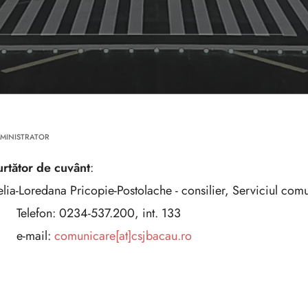
MINISTRATOR
urtător de cuvânt
:
lia-Loredana Pricopie-Postolache - consilier, Serviciul comun
Telefon: 0234-537.200, int. 133
e-mail:
comunicare[at]csjbacau.ro