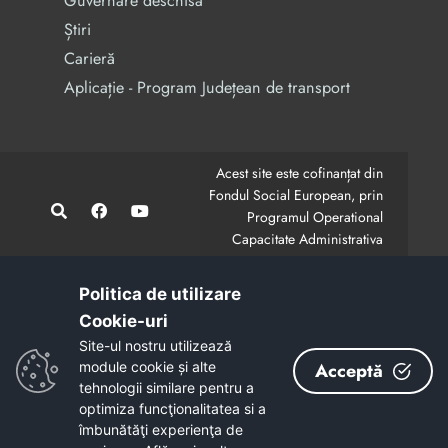
Guvernare deschisa
Știri
Carieră
Aplicație - Program Județean de transport
Acest site este cofinanțat din
Fondul Social European, prin
Programul Operational
Capacitate Administrativa
2014-2020.
CodMySmis/Sipoca: 128880/652;
www.fonduri-ue.ro
,
Politica de utilizare
www.poca.ro
Cookie-uri‎
Conținutul acestui site web nu reprezintă în mod
Site-ul nostru utilizează
obligatoriu poziția oficială a Uniunii Europene.
module cookie și alte
Acceptă
Întreaga responsabilitate asupra corectitudinii și
tehnologii similare pentru a
coerenței informațiilor prezentate revine inițiatorilor site-
optimiza funcţionalitatea si a
ului web.
îmbunătăţi experienţa de