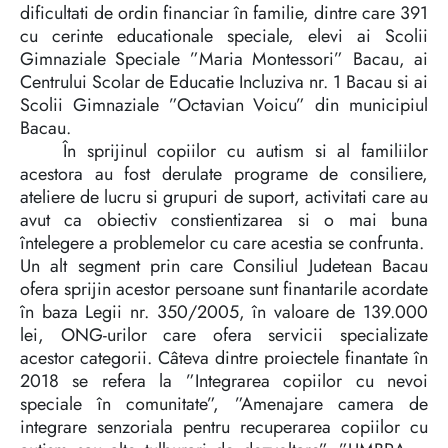
dificultati de ordin financiar în familie, dintre care 391
cu cerinte educationale speciale, elevi ai Scolii
Gimnaziale Speciale ”Maria Montessori” Bacau, ai
Centrului Scolar de Educatie Incluziva nr. 1 Bacau si ai
Scolii Gimnaziale ”Octavian Voicu” din municipiul
Bacau.
În sprijinul copiilor cu autism si al familiilor
acestora au fost derulate programe de consiliere,
ateliere de lucru si grupuri de suport, activitati care au
avut ca obiectiv constientizarea si o mai buna
întelegere a problemelor cu care acestia se confrunta.
Un alt segment prin care Consiliul Judetean Bacau
ofera sprijin acestor persoane sunt finantarile acordate
în baza Legii nr. 350/2005, în valoare de 139.000
lei, ONG-urilor care ofera servicii specializate
acestor categorii. Câteva dintre proiectele finantate în
2018 se refera la ”Integrarea copiilor cu nevoi
speciale în comunitate”, ”Amenajare camera de
integrare senzoriala pentru recuperarea copiilor cu