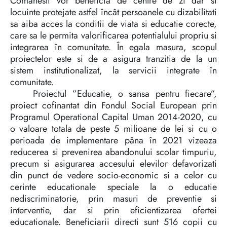
Comanesti vor beneficia de centre de zi dar si
locuinte protejate astfel încât persoanele cu dizabilitati
sa aiba acces la conditii de viata si educatie corecte,
care sa le permita valorificarea potentialului propriu si
integrarea în comunitate. În egala masura, scopul
proiectelor este si de a asigura tranzitia de la un
sistem institutionalizat, la servicii integrate în
comunitate.
Proiectul ”Educatie, o sansa pentru fiecare”,
proiect cofinantat din Fondul Social European prin
Programul Operational Capital Uman 2014-2020, cu
o valoare totala de peste 5 milioane de lei si cu o
perioada de implementare pâna în 2021 vizeaza
reducerea si prevenirea abandonului scolar timpuriu,
precum si asigurarea accesului elevilor defavorizati
din punct de vedere socio-economic si a celor cu
cerinte educationale speciale la o educatie
nediscriminatorie, prin masuri de preventie si
interventie, dar si prin eficientizarea ofertei
educationale. Beneficiarii directi sunt 516 copii cu