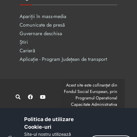
Apariții în mass-media
Comunicate de presă
Guvernare deschisa
Știri
Carieră
Aplicație - Program Județean de transport
Acest site este cofinanțat din
Fondul Social European, prin
Programul Operational
Capacitate Administrativa
2014-2020.
CodMySmis/Sipoca: 128880/652;
www.fonduri-ue.ro
,
Politica de utilizare
www.poca.ro
Cookie-uri‎
Conținutul acestui site web nu reprezintă în mod
Site-ul nostru utilizează
obligatoriu poziția oficială a Uniunii Europene.