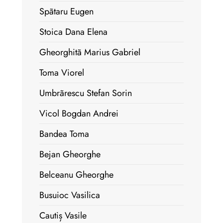
Spãtaru Eugen
Stoica Dana Elena
Gheorghitã Marius Gabriel
Toma Viorel
Umbrãrescu Stefan Sorin
Vicol Bogdan Andrei
Bandea Toma
Bejan Gheorghe
Belceanu Gheorghe
Busuioc Vasilica
Cautiș Vasile