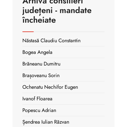
Arhivă consilieri
județeni - mandate
încheiate
Năstasă Claudiu Constantin
Bogea Angela
Brăneanu Dumitru
Brașoveanu Sorin
Ochenatu Nechifor Eugen
Ivanof Floarea
Popescu Adrian
Șendrea Iulian Răzvan