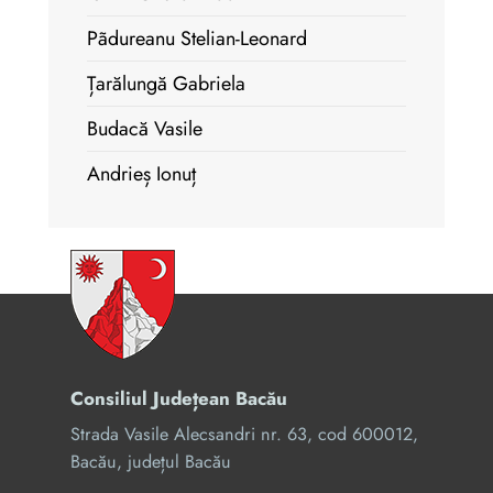
Pãdureanu Stelian-Leonard
Țarălungă Gabriela
Budacă Vasile
Andrieș Ionuț
Consiliul Județean Bacău
Strada Vasile Alecsandri nr. 63, cod 600012,
Bacău, județul Bacău