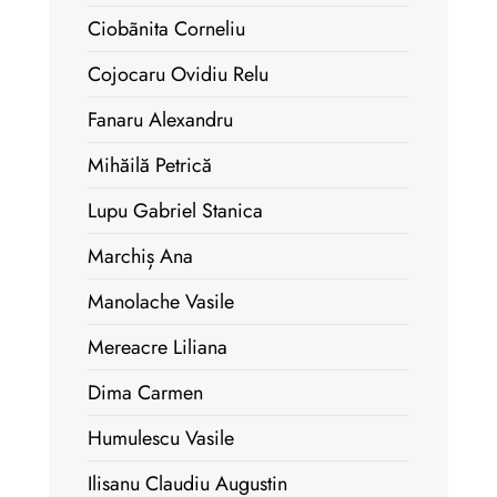
Ciobãnita Corneliu
Cojocaru Ovidiu Relu
Fanaru Alexandru
Mihăilă Petrică
Lupu Gabriel Stanica
Marchiș Ana
Manolache Vasile
Mereacre Liliana
Dima Carmen
Humulescu Vasile
Ilisanu Claudiu Augustin