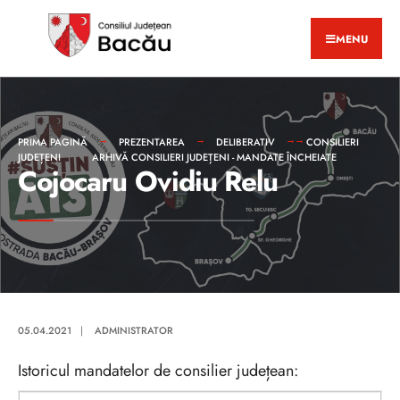
MENU
PRIMA PAGINĂ
PREZENTAREA
DELIBERATIV
CONSILIERI
JUDEȚENI
ARHIVĂ CONSILIERI JUDEȚENI - MANDATE ÎNCHEIATE
Cojocaru Ovidiu Relu
05.04.2021
|
ADMINISTRATOR
Istoricul mandatelor de consilier județean: