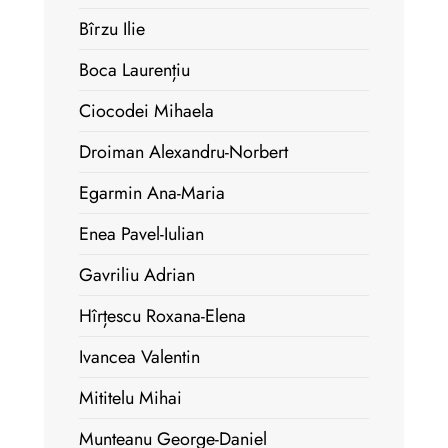
Bîrzu Ilie
Boca Laurențiu
Ciocodei Mihaela
Droiman Alexandru-Norbert
Egarmin Ana-Maria
Enea Pavel-Iulian
Gavriliu Adrian
Hîrțescu Roxana-Elena
Ivancea Valentin
Mititelu Mihai
Munteanu George-Daniel