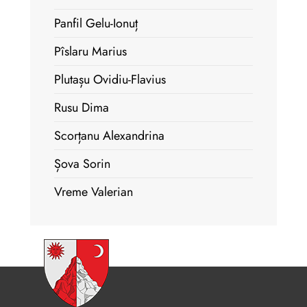
Panfil Gelu-Ionuț
Pîslaru Marius
Plutașu Ovidiu-Flavius
Rusu Dima
Scorțanu Alexandrina
Șova Sorin
Vreme Valerian