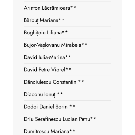
Arinton Lăcrămioara**
Bărbuț Mariana**
Boghițoiu Liliana**
Bujor-Vașlovanu Mirabela**
David Iulia-Marina**
David Petre Viorel**
Dănciulescu Constantin **
Diaconu Ionuț **
Dodoi Daniel Sorin **
Driu Serafinescu Lucian Petru**
Dumitrescu Mariana**