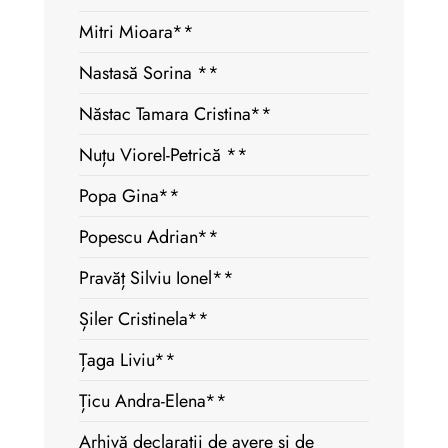
Mitri Mioara**
Nastasă Sorina **
Năstac Tamara Cristina**
Nuțu Viorel-Petrică **
Popa Gina**
Popescu Adrian**
Pravăț Silviu Ionel**
Șiler Cristinela**
Țaga Liviu**
Țicu Andra-Elena**
Arhivă declarații de avere si de