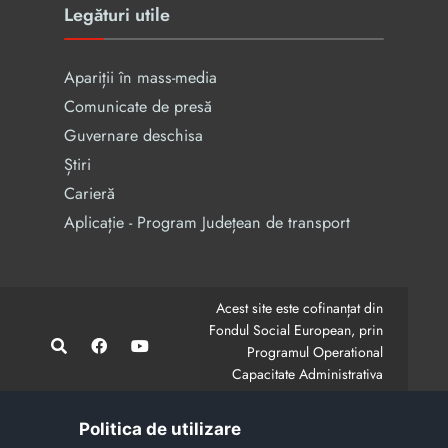
Legături utile
Apariții în mass-media
Comunicate de presă
Guvernare deschisa
Știri
Carieră
Aplicație - Program Județean de transport
Acest site este cofinanțat din
Fondul Social European, prin
Programul Operational
Capacitate Administrativa
2014-2020.
CodMySmis/Sipoca: 128880/652;
www.fonduri-ue.ro
,
Politica de utilizare
www.poca.ro