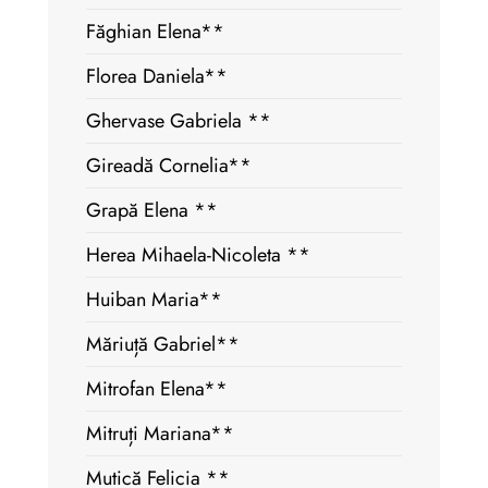
Făghian Elena**
Florea Daniela**
Ghervase Gabriela **
Gireadă Cornelia**
Grapă Elena **
Herea Mihaela-Nicoleta **
Huiban Maria**
Măriuță Gabriel**
Mitrofan Elena**
Mitruți Mariana**
Mutică Felicia **